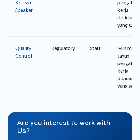
Korean
pengalam
Speaker
kerja
dibidang
yang sama
Quality
Regulatory
Staff
Minimal 1
Control
tahun
pengalam
kerja
dibidang
yang sama
Are you interest to work with
Us?